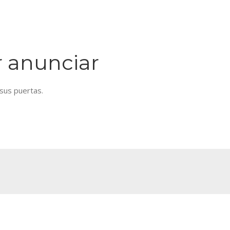
BLOG
CONTÁCTANOS
+51 936270946
 anunciar
sus puertas.